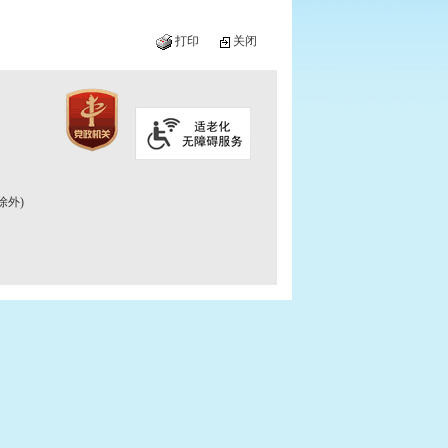
打印
关闭
除外)