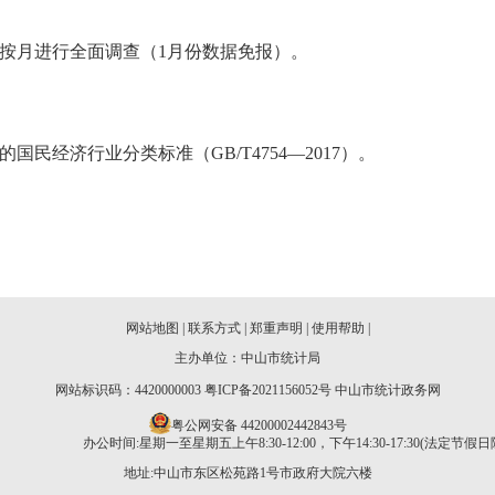
月进行全面调查（1月份数据免报）。
民经济行业分类标准（GB/T4754—2017）。
网站地图
|
联系方式
|
郑重声明
|
使用帮助
|
主办单位：中山市统计局
网站标识码：4420000003
粤ICP备2021156052号
中山市统计政务网
粤公网安备 44200002442843号
办公时间:星期一至星期五上午8:30-12:00，下午14:30-17:30(法定节假日
地址:中山市东区松苑路1号市政府大院六楼