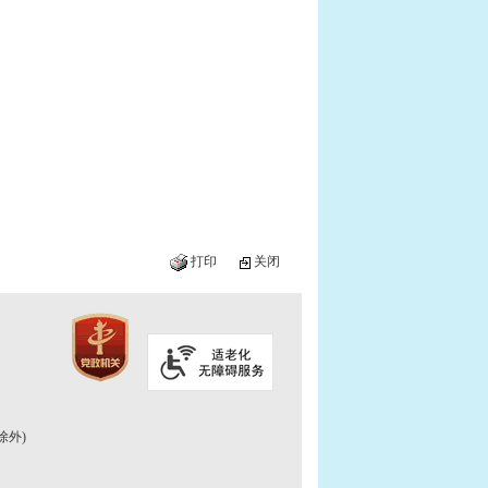
打印
关闭
除外)