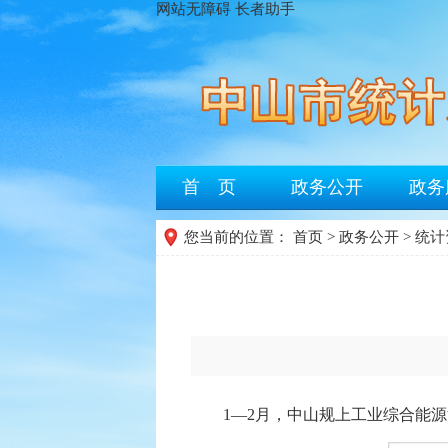
网站无障碍
长者助手
首 页
政务公开
政务
您当前的位置：
首页
>
政务公开
>
统计
1—2月，中山规上工业综合能源消费量