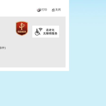
打印
关闭
除外)