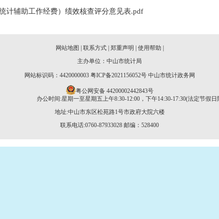
计辅助工作经费）绩效核查评分意见表.pdf
网站地图
|
联系方式
|
郑重声明
|
使用帮助
|
主办单位：中山市统计局
网站标识码：4420000003
粤ICP备2021156052号
中山市统计政务网
粤公网安备 44200002442843号
办公时间:星期一至星期五上午8:30-12:00，下午14:30-17:30(法定节假日
地址:中山市东区松苑路1号市政府大院六楼
联系电话:0760-87933028
邮编：528400